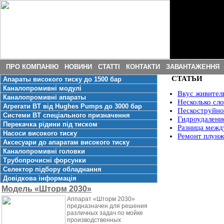
ПРО КОМПАНІЮ
НОВИНИ
СТАТТІ
КОНТАКТИ
ЗАВАНТАЖЕННЯ
СТАТЬИ
Апараты високого тиску до 1500 бар
Каналопромивні модулі
Вкус живител
Каналопромивні апараты
Несколько сл
Агрегати ВТ від Hughes Pumps до 3000 бар
Пескоструйно
Системи ВТ спеціального призначення
Гидроудалени
Перекачка рідини під тиском
Разница межд
Насоси високого тиску
Ремонт плунж
Аксесуари до апаратам високого тиску
Каналопромивні головки
Трубопрочисні форсунки
Селектор підбору обладнання
Довідкова інформація
Модель «Шторм 2030»
Аппарат «Шторм 2030»
предназначен для решения
различных задач по мойке
производственных