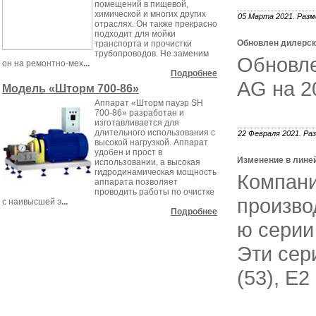
помещений в пищевой,
химической и многих других
05 Марта 2021. Разм
отраслях. Он также прекрасно
подходит для мойки
Обновлен дилерски
транспорта и прочистки
трубопроводов. Не заменим
Обновле
он на ремонтно-мех
...
Подробнее
AG на 2
Модель «Шторм 700-86»
Аппарат «Шторм пауэр SH
700-86» разработан и
изготавливается для
длительного использования с
22 Февраля 2021. Ра
высокой нагрузкой. Аппарат
удобен и прост в
Изменение в линей
использовании, а высокая
гидродинамическая мощность
Компан
аппарата позволяет
проводить работы по очистке
произво
с наивысшей э
...
Подробнее
ю серии
Эти сер
(53), Е2 