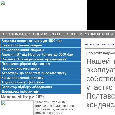
ПРО КОМПАНІЮ
НОВИНИ
СТАТТІ
КОНТАКТИ
ЗАВАНТАЖЕННЯ
Апараты високого тиску до 1500 бар
новости
||
заголов
Каналопромивні модулі
Каналопромивні апараты
Перекачка водоко
Агрегати ВТ від Hughes Pumps до 3000 бар
Нашей 
Системи ВТ спеціального призначення
Перекачка рідини під тиском
экспл
Насоси високого тиску
Аксесуари до апаратам високого тиску
собств
Каналопромивні головки
Трубопрочисні форсунки
участке
Селектор підбору обладнання
Довідкова інформація
Полтав
Модель «Шторм 202»
Аппарат «Шторм 202»
конденс
предназначен для решения
различных задач по мойке
производственных