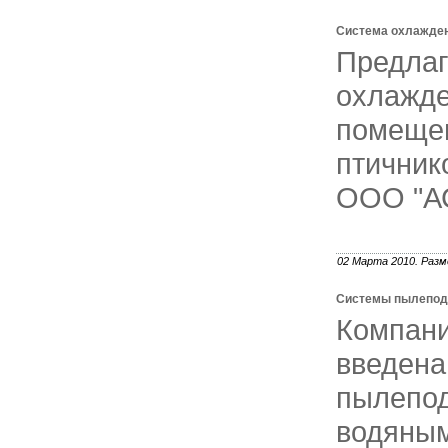
Система охлажде
Предл
охлаж
помещен
птични
ООО "А
02 Марта 2010. Разм
Системы пылепода
Компан
введе
пылеп
водяным