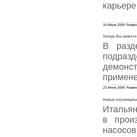
карьере
16 Июля 2009. Разме
Теперь Вы можете
В разд
подра
демон
примене
23 Июня 2008. Разме
Новые плунжерные 
Итальян
в прои
насосов