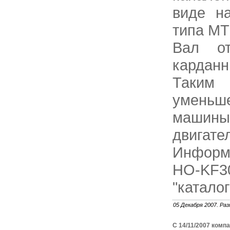
виде на
типа МТ
Вал от
карданн
Таким 
уменьш
машины
двигате
Информ
НО-KF30
"катало
05 Декабря 2007. Раз
C 14/11/2007 комп