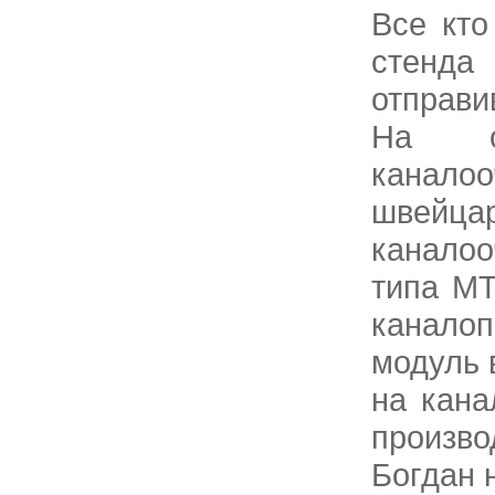
Все кто
стенда
отправив
На ст
канал
швейц
каналоо
типа МТ
канало
модуль 
на кана
произв
Богдан 