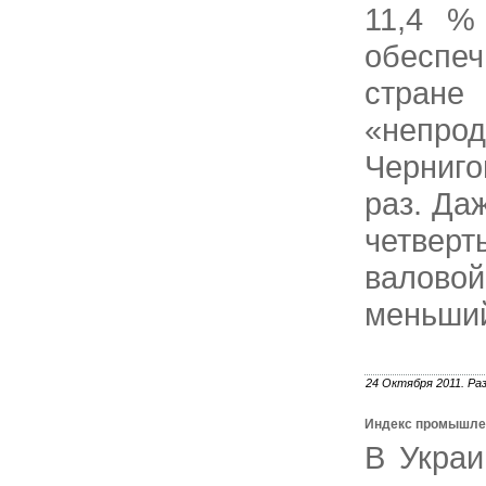
11,4 %
обеспе
стране
«непро
Черниго
раз. Да
четверт
валово
меньший
24 Октября 2011. Ра
Индекс промышле
В Украи