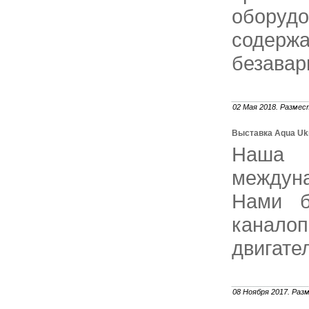
оборудо
содерж
безавар
02 Мая 2018. Размест
Выставка Aqua Ukr
Наша 
междуна
Нами б
канал
двигате
08 Ноября 2017. Разм