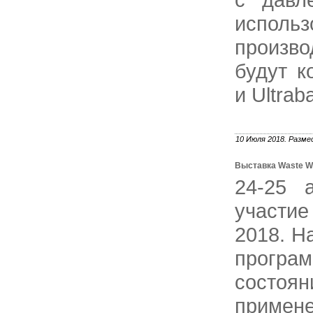
исполь
произв
будут к
и Ultrab
10 Июля 2018. Разме
Выставка Waste W
24-25 
участие
2018. Н
програм
состо
приме