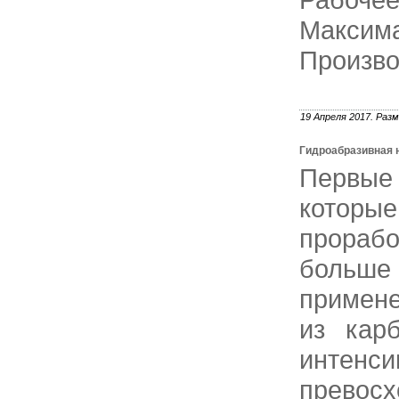
Максима
Произво
19 Апреля 2017. Разм
Гидроабразивная 
Первые
котор
прораб
больш
примене
из кар
интенси
превосх