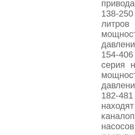
привода
138-250
литров 
мощност
давлени
154-406
серия 
мощно
давлени
182-481
наход
канало
насосо