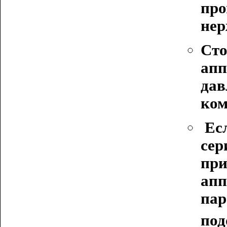
про
нер
Сто
апп
дав
ком
Ес
сер
при
апп
пар
под