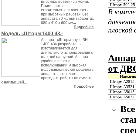
высококачественной мойки.
Шторм 500-25
Применяется в
строительстве, в частности
В компле
при высотных работах. Вес
аппарата 70 кг., при габаритах
давления
880 x 410 x 600 мм
...
Подробнее
плоской 
Модель «Шторм 1400-43»
Аппарат «Шторм пауэр SH
1400-43» разработан и
изготавливается для
длительного использования с
Аппар
высокой нагрузкой. Аппарат
удобен и прост в
использовании, а высокая
от ДВ
гидродинамическая мощность
аппарата позволяет
Наимено
проводить работы по очистке
Шторм А2815
с наивысшей
...
Шторм А3521
Подробнее
Шторм А5015
Шторм А5022
Все
ста
спе