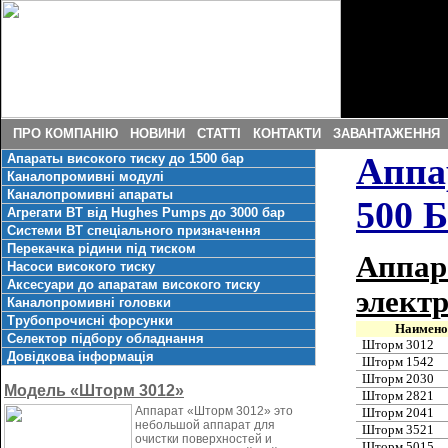
ПРО КОМПАНІЮ
НОВИНИ
СТАТТІ
КОНТАКТИ
ЗАВАНТАЖЕННЯ
Аппа
Апараты високого тиску до 1500 бар
Каналопромивні модулі
Каналопромивні апараты
500 
Агрегати ВТ від Hughes Pumps до 3000 бар
Системи ВТ спеціального призначення
Перекачка рідини під тиском
Аппар
Насоси високого тиску
Аксесуари до апаратам високого тиску
элект
Каналопромивні головки
Трубопрочисні форсунки
Наимено
Селектор підбору обладнання
Шторм 3012
Довідкова інформація
Шторм 1542
Шторм 2030
Модель «Шторм 3012»
Шторм 2821
Аппарат «Шторм 3012» это
Шторм 2041
небольшой аппарат для
Шторм 3521
очистки поверхностей и
Шторм 5015